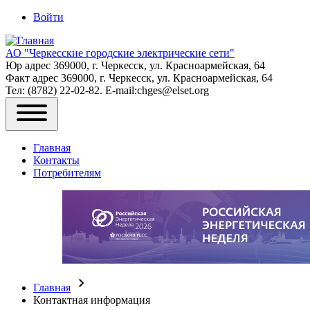
Войти
Меню
учётной
АО "Черкесские городские электрические сети"
Юр адрес 369000, г. Черкесск, ул. Красноармейская, 64
записи
Факт адрес 369000, г. Черкесск, ул. Красноармейская, 64
пользователя
Тел: (8782) 22-02-82. E-mail:chges@elset.org
Основная
Toggle
навигация
main
Главная
menu
Контакты
Потребителям
Главная
Строка
Контактная информация